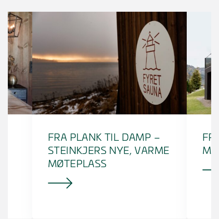
FRA PLANK TIL DAMP –
FRA
STEINKJERS NYE, VARME
MO
MØTEPLASS