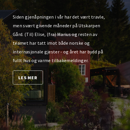
Siden gjenåpningen i vår har det vært travle,
men svært givende måneder på Utskarpen
Gård. (Til) Elise, (fra) Marius og resten av
teamet har tatt imot både norske og
internasjonale gjester - og året har bydd på
fullt hus og varme tilbakemeldinger.
LES MER