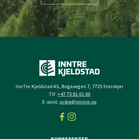
InnTre Kjeldstad AS, Bogavegen 7, 7725 Steinkjer
Tlf:
+47 73 81 01 00
E-post:
ordre@inntre.no
KUNDESENTER