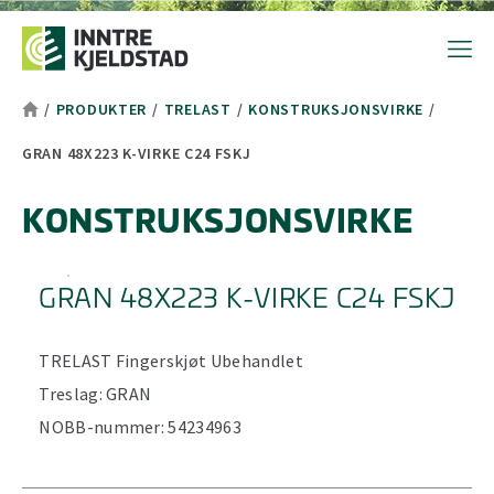
Hopp til toppområde
Hopp til hovedinnhold
Hopp til bunnområde
Tekststørrelsetips
PC: Press ned CTRL og klikk på + (pluss) for å forstørre eller - 
MAC: Press ned CMD og klikk på + (pluss) for å forstørre eller -
/
PRODUKTER
/
TRELAST
/
KONSTRUKSJONSVIRKE
/
GRAN 48X223 K-VIRKE C24 FSKJ
KONSTRUKSJONSVIRKE
GRAN 48X223 K-VIRKE C24 FSKJ
TRELAST
Fingerskjøt
Ubehandlet
Treslag:
GRAN
NOBB-nummer:
54234963