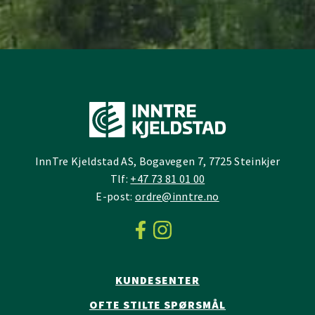
InnTre Kjeldstad AS, Bogavegen 7, 7725 Steinkjer
Tlf:
+47 73 81 01 00
E-post:
ordre@inntre.no
KUNDESENTER
OFTE STILTE SPØRSMÅL