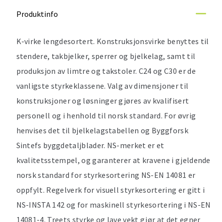
Produktinfo
K-virke lengdesortert. Konstruksjonsvirke benyttes til
stendere, takbjelker, sperrer og bjelkelag, samt til
produksjon av limtre og takstoler. C24 og C30 er de
vanligste styrkeklassene. Valg av dimensjoner til
konstruksjoner og løsninger gjøres av kvalifisert
personell og i henhold til norsk standard. For øvrig
henvises det til bjelkelagstabellen og Byggforsk
Sintefs byggdetaljblader. NS-merket er et
kvalitetsstempel, og garanterer at kravene i gjeldende
norsk standard for styrkesortering NS-EN 14081 er
oppfylt. Regelverk for visuell styrkesortering er gitt i
NS-INSTA 142 og for maskinell styrkesortering i NS-EN
14081-4. Treets styrke og lave vekt gjør at det egner