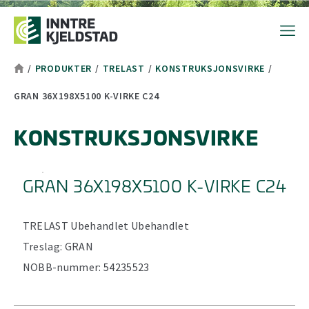
Hopp til toppområde
Hopp til hovedinnhold
Hopp til bunnområde
Tekststørrelsetips
PC: Press ned CTRL og klikk på + (pluss) for å forstørre eller - 
MAC: Press ned CMD og klikk på + (pluss) for å forstørre eller -
/
PRODUKTER
/
TRELAST
/
KONSTRUKSJONSVIRKE
/
GRAN 36X198X5100 K-VIRKE C24
KONSTRUKSJONSVIRKE
GRAN 36X198X5100 K-VIRKE C24
TRELAST
Ubehandlet
Ubehandlet
Treslag:
GRAN
NOBB-nummer:
54235523