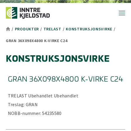
Hopp til toppområde
Hopp til hovedinnhold
Hopp til bunnområde
Tekststørrelsetips
PC: Press ned CTRL og klikk på + (pluss) for å forstørre eller - 
MAC: Press ned CMD og klikk på + (pluss) for å forstørre eller -
/
PRODUKTER
/
TRELAST
/
KONSTRUKSJONSVIRKE
/
GRAN 36X098X4800 K-VIRKE C24
KONSTRUKSJONSVIRKE
GRAN 36X098X4800 K-VIRKE C24
TRELAST
Ubehandlet
Ubehandlet
Treslag:
GRAN
NOBB-nummer:
54235580