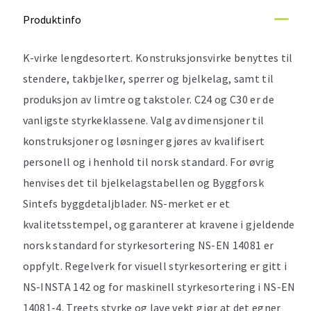
Produktinfo
K-virke lengdesortert. Konstruksjonsvirke benyttes til
stendere, takbjelker, sperrer og bjelkelag, samt til
produksjon av limtre og takstoler. C24 og C30 er de
vanligste styrkeklassene. Valg av dimensjoner til
konstruksjoner og løsninger gjøres av kvalifisert
personell og i henhold til norsk standard. For øvrig
henvises det til bjelkelagstabellen og Byggforsk
Sintefs byggdetaljblader. NS-merket er et
kvalitetsstempel, og garanterer at kravene i gjeldende
norsk standard for styrkesortering NS-EN 14081 er
oppfylt. Regelverk for visuell styrkesortering er gitt i
NS-INSTA 142 og for maskinell styrkesortering i NS-EN
14081-4. Treets styrke og lave vekt gjør at det egner