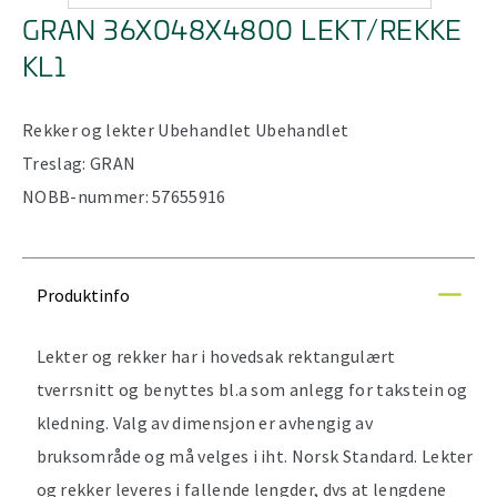
GRAN 36X048X4800 LEKT/REKKE
KL1
Rekker og lekter
Ubehandlet
Ubehandlet
Treslag:
GRAN
NOBB-nummer:
57655916
Produktinfo
Lekter og rekker har i hovedsak rektangulært
tverrsnitt og benyttes bl.a som anlegg for takstein og
kledning. Valg av dimensjon er avhengig av
bruksområde og må velges i iht. Norsk Standard. Lekter
og rekker leveres i fallende lengder, dvs at lengdene