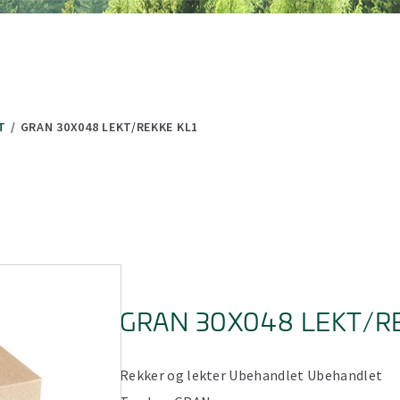
(minus) for å forminske.
 (minus) for å forminske.
T
/
GRAN 30X048 LEKT/REKKE KL1
GRAN 30X048 LEKT/RE
Rekker og lekter
Ubehandlet
Ubehandlet