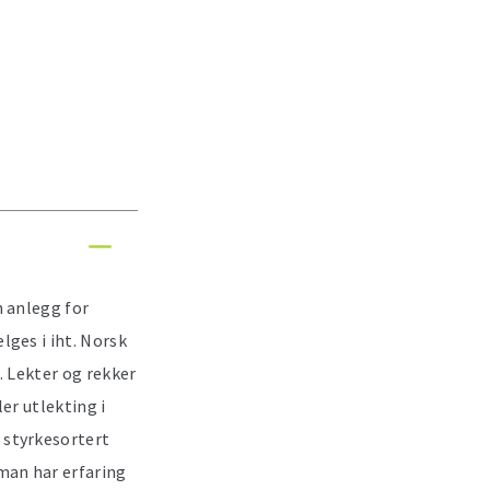
m anlegg for
lges i iht. Norsk
. Lekter og rekker
er utlekting i
 styrkesortert
man har erfaring