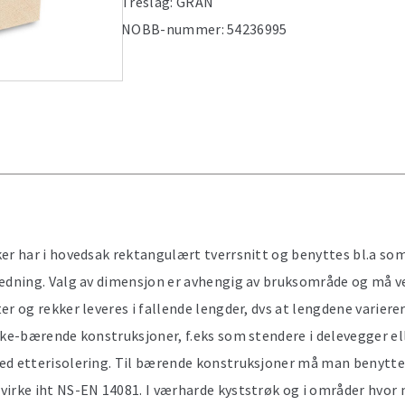
Treslag:
GRAN
NOBB-nummer:
54236995
ker har i hovedsak rektangulært tverrsnitt og benyttes bl.a so
edning. Valg av dimensjon er avhengig av bruksområde og må ve
er og rekker leveres i fallende lengder, dvs at lengdene varierer
kke-bærende konstruksjoner, f.eks som stendere i delevegger ell
ed etterisolering. Til bærende konstruksjoner må man benytte
virke iht NS-EN 14081. I værharde kyststrøk og i områder hvor 