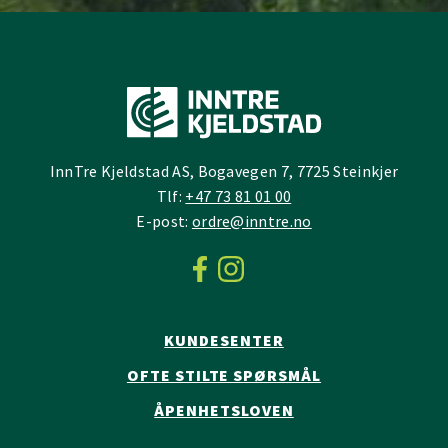
InnTre Kjeldstad AS, Bogavegen 7, 7725 Steinkjer
Tlf:
+47 73 81 01 00
E-post:
ordre@inntre.no
KUNDESENTER
OFTE STILTE SPØRSMÅL
ÅPENHETSLOVEN