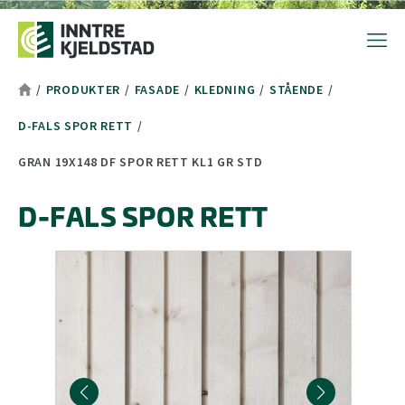
Hopp til toppområde
Hopp til hovedinnhold
Hopp til bunnområde
Tekststørrelsetips
PC: Press ned CTRL og klikk på + (pluss) for å forstørre eller - 
MAC: Press ned CMD og klikk på + (pluss) for å forstørre eller -
/
PRODUKTER
/
FASADE
/
KLEDNING
/
STÅENDE
/
D-FALS SPOR RETT
/
GRAN 19X148 DF SPOR RETT KL1 GR STD
D-FALS SPOR RETT