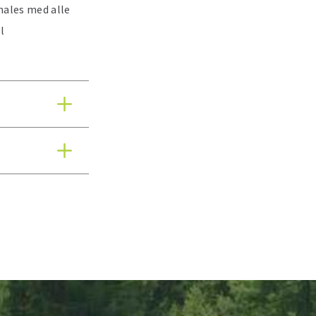
males med alle
l