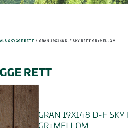
(minus) for å forminske.
 (minus) for å forminske.
FALS SKYGGE RETT
/
GRAN 19X148 D-F SKY RETT GR+MELLOM
YGGE RETT
GRAN 19X148 D-F SKY
GR+MELLOM