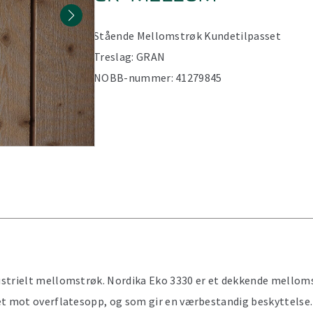
Stående
Mellomstrøk
Kundetilpasset
Treslag:
GRAN
NOBB-nummer:
41279845
strielt mellomstrøk. Nordika Eko 3330 er et dekkende mello
et mot overflatesopp, og som gir en værbestandig beskyttelse