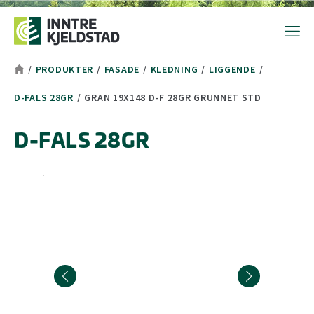
Hopp til toppområde
Hopp til hovedinnhold
Hopp til bunnområde
Tekststørrelsetips
PC: Press ned CTRL og klikk på + (pluss) for å forstørre eller - 
MAC: Press ned CMD og klikk på + (pluss) for å forstørre eller -
/
PRODUKTER
/
FASADE
/
KLEDNING
/
LIGGENDE
/
D-FALS 28GR
/
GRAN 19X148 D-F 28GR GRUNNET STD
D-FALS 28GR