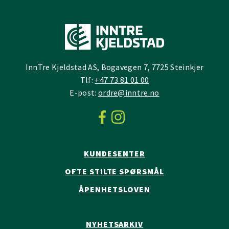
InnTre Kjeldstad AS, Bogavegen 7, 7725 Steinkjer
Tlf:
+47 73 81 01 00
E-post:
ordre@inntre.no
KUNDESENTER
OFTE STILTE SPØRSMÅL
ÅPENHETSLOVEN
NYHETSARKIV