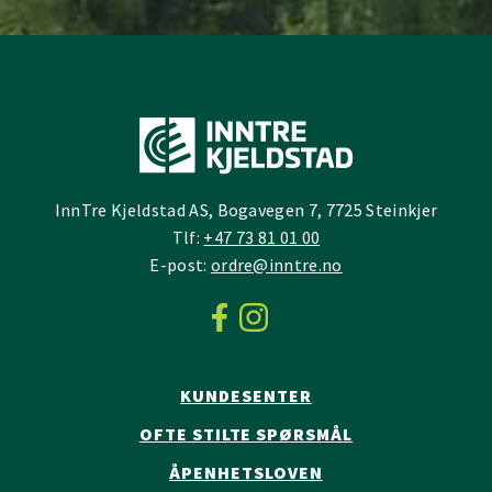
InnTre Kjeldstad AS, Bogavegen 7, 7725 Steinkjer
Tlf:
+47 73 81 01 00
E-post:
ordre@inntre.no
KUNDESENTER
OFTE STILTE SPØRSMÅL
ÅPENHETSLOVEN