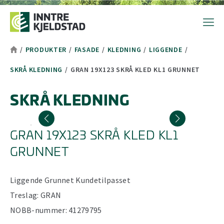
Hopp til toppområde
Hopp til hovedinnhold
Hopp til bunnområde
Tekststørrelsetips
PC: Press ned CTRL og klikk på + (pluss) for å forstørre eller - 
MAC: Press ned CMD og klikk på + (pluss) for å forstørre eller -
/
PRODUKTER
/
FASADE
/
KLEDNING
/
LIGGENDE
/
SKRÅ KLEDNING
/
GRAN 19X123 SKRÅ KLED KL1 GRUNNET
SKRÅ KLEDNING
GRAN 19X123 SKRÅ KLED KL1
GRUNNET
Liggende
Grunnet
Kundetilpasset
Treslag:
GRAN
NOBB-nummer:
41279795