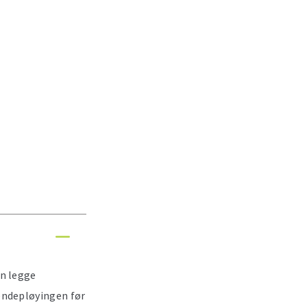
an legge
endepløyingen før