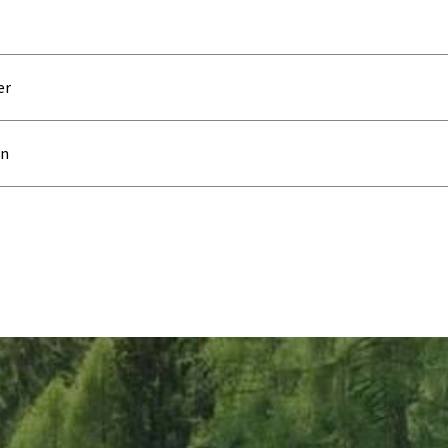
er
on