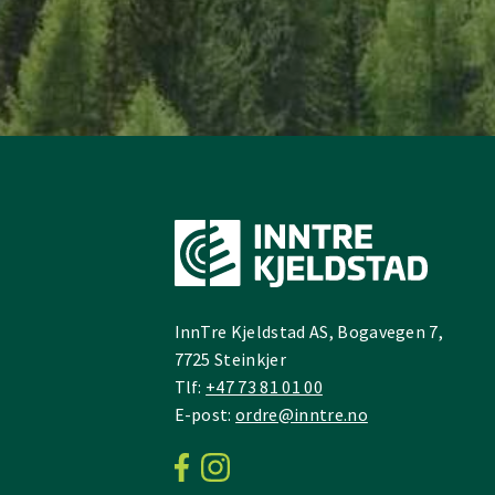
InnTre Kjeldstad AS, Bogavegen 7,
7725 Steinkjer
Tlf:
+47 73 81 01 00
E-post:
ordre@inntre.no