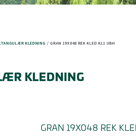
(minus) for å forminske.
 (minus) for å forminske.
KTANGULÆR KLEDNING
/
GRAN 19X048 REK KLED KL1 UBH
LÆR KLEDNING
GRAN 19X048 REK KLE