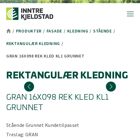
Hopp til toppområde
Hopp til hovedinnhold
Hopp til bunnområde
Tekststørrelsetips
PC: Press ned CTRL og klikk på + (pluss) for å forstørre eller - 
MAC: Press ned CMD og klikk på + (pluss) for å forstørre eller -
/
PRODUKTER
/
FASADE
/
KLEDNING
/
STÅENDE
/
REKTANGULÆR KLEDNING
/
GRAN 16X098 REK KLED KL1 GRUNNET
REKTANGULÆR KLEDNING
GRAN 16X098 REK KLED KL1
GRUNNET
Stående
Grunnet
Kundetilpasset
Treslag:
GRAN