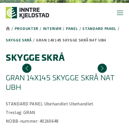
Hopp til toppområde
Hopp til hovedinnhold
Hopp til bunnområde
Tekststørrelsetips
PC: Press ned CTRL og klikk på + (pluss) for å forstørre eller - 
MAC: Press ned CMD og klikk på + (pluss) for å forstørre eller -
/
PRODUKTER
/
INTERIØR
/
PANEL
/
STANDARD PANEL
/
SKYGGE SKRÅ
/
GRAN 14X145 SKYGGE SKRÅ NAT UBH
SKYGGE SKRÅ
GRAN 14X145 SKYGGE SKRÅ NAT
UBH
STANDARD PANEL
Ubehandlet
Ubehandlet
Treslag:
GRAN
NOBB-nummer:
40260648