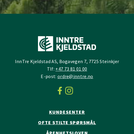
InnTre Kjeldstad AS, Bogavegen 7, 7725 Steinkjer
Tlf:
+47 73 81 01 00
E-post:
ordre@inntre.no
KUNDESENTER
OFTE STILTE SPØRSMÅL
ÅPENHETSLOVEN