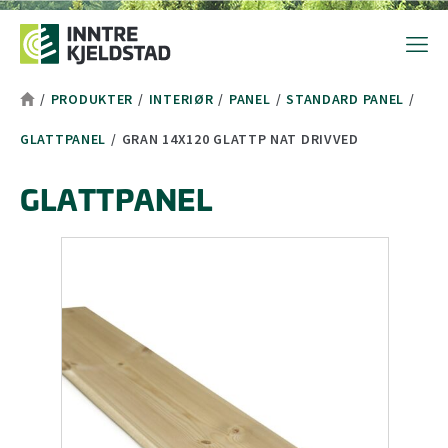
Hopp til toppområde
Hopp til hovedinnhold
Hopp til bunnområde
Tekststørrelsetips
PC: Press ned CTRL og klikk på + (pluss) for å forstørre eller - 
MAC: Press ned CMD og klikk på + (pluss) for å forstørre eller -
/
PRODUKTER
/
INTERIØR
/
PANEL
/
STANDARD PANEL
/
GLATTPANEL
/
GRAN 14X120 GLATTP NAT DRIVVED
GLATTPANEL