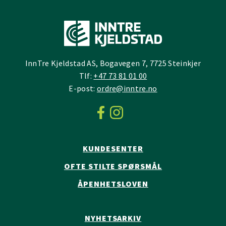
InnTre Kjeldstad AS, Bogavegen 7, 7725 Steinkjer
Tlf:
+47 73 81 01 00
E-post:
ordre@inntre.no
KUNDESENTER
OFTE STILTE SPØRSMÅL
ÅPENHETSLOVEN
NYHETSARKIV