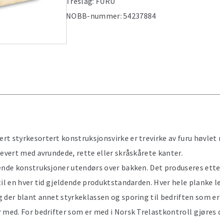
Treslag:
FURU
NOBB-nummer:
54237884
rt styrkesortert konstruksjonsvirke er trevirke av furu høvlet
levert med avrundede, rette eller skråskårete kanter.
rende konstruksjoner utendørs over bakken. Det produseres ette
til en hver tid gjeldende produktstandarden. Hver hele planke 
 der blant annet styrkeklassen og sporing til bedriften som er
 med. For bedrifter som er med i Norsk Trelastkontroll gjøres 