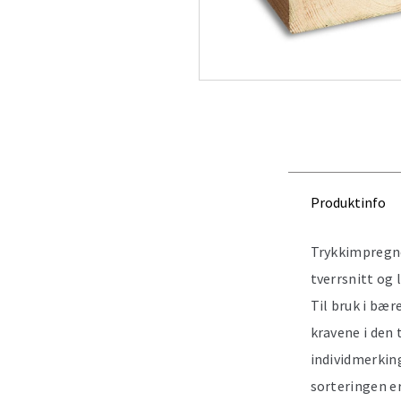
Produktinfo
Trykkimpregne
tverrsnitt og 
Til bruk i bæ
kravene i den 
individmerking
sorteringen er