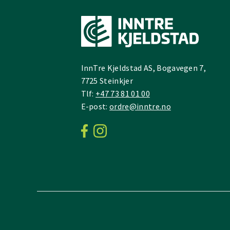
InnTre Kjeldstad AS, Bogavegen 7,
7725 Steinkjer
Tlf:
+47 73 81 01 00
E-post:
ordre@inntre.no