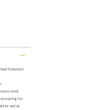
 med firkantet
r
leveres med
 ansvarlig for
dette ved at