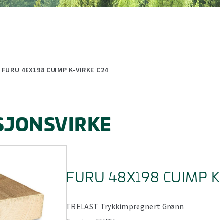
(minus) for å forminske.
 (minus) for å forminske.
FURU 48X198 CUIMP K-VIRKE C24
SJONSVIRKE
FURU 48X198 CUIMP K
TRELAST
Trykkimpregnert
Grønn