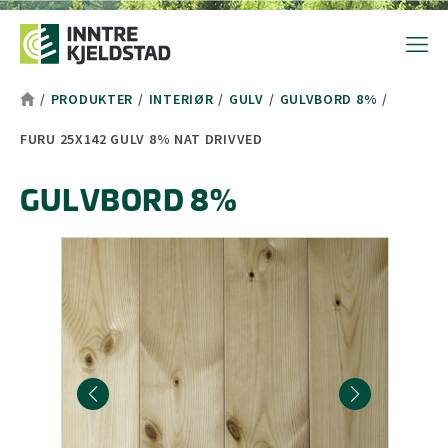
Hopp til toppområde
Hopp til hovedinnhold
Hopp til bunnområde
Tekststørrelsetips
PC: Press ned CTRL og klikk på + (pluss) for å forstørre eller - 
MAC: Press ned CMD og klikk på + (pluss) for å forstørre eller -
/
PRODUKTER
/
INTERIØR
/
GULV
/
GULVBORD 8%
/
FURU 25X142 GULV 8% NAT DRIVVED
GULVBORD 8%