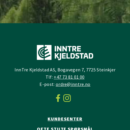
InnTre Kjeldstad AS, Bogavegen 7, 7725 Steinkjer
Tlf:
+47 73 81 01 00
E-post:
ordre@inntre.no
KUNDESENTER
OFTE STILTE SPØRSMÅL