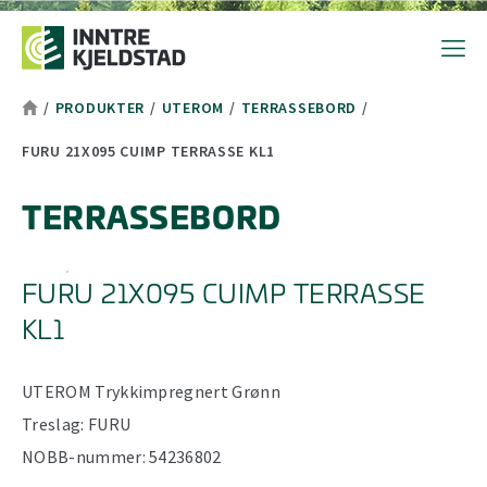
Hopp til toppområde
Hopp til hovedinnhold
Hopp til bunnområde
Tekststørrelsetips
PC: Press ned CTRL og klikk på + (pluss) for å forstørre eller - 
MAC: Press ned CMD og klikk på + (pluss) for å forstørre eller -
/
PRODUKTER
/
UTEROM
/
TERRASSEBORD
/
FURU 21X095 CUIMP TERRASSE KL1
TERRASSEBORD
FURU 21X095 CUIMP TERRASSE
KL1
UTEROM
Trykkimpregnert
Grønn
Treslag:
FURU
NOBB-nummer:
54236802