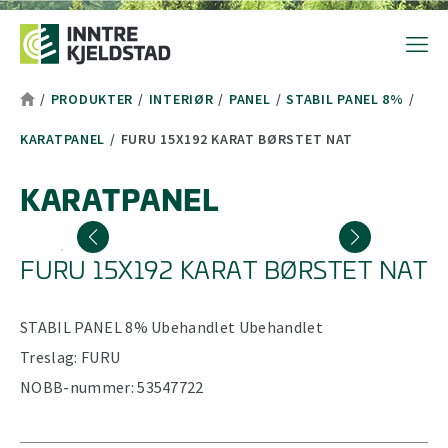
Hopp til toppområde
Hopp til hovedinnhold
Hopp til bunnområde
Tekststørrelsetips
PC: Press ned CTRL og klikk på + (pluss) for å forstørre eller - 
MAC: Press ned CMD og klikk på + (pluss) for å forstørre eller -
/
PRODUKTER
/
INTERIØR
/
PANEL
/
STABIL PANEL 8%
/
KARATPANEL
/
FURU 15X192 KARAT BØRSTET NAT
KARATPANEL
FURU 15X192 KARAT BØRSTET NAT
STABIL PANEL 8%
Ubehandlet
Ubehandlet
Treslag:
FURU
NOBB-nummer:
53547722