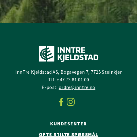
InnTre Kjeldstad AS, Bogavegen 7, 7725 Steinkjer
Tlf:
+47 73 81 01 00
E-post:
ordre@inntre.no
KUNDESENTER
OFTE STILTE SPØRSMÅL