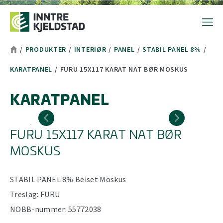
Hopp til toppområde
Hopp til hovedinnhold
Hopp til bunnområde
Tekststørrelsetips
PC: Press ned CTRL og klikk på + (pluss) for å forstørre eller - 
MAC: Press ned CMD og klikk på + (pluss) for å forstørre eller -
/
PRODUKTER
/
INTERIØR
/
PANEL
/
STABIL PANEL 8%
/
KARATPANEL
/
FURU 15X117 KARAT NAT BØR MOSKUS
KARATPANEL
FURU 15X117 KARAT NAT BØR
MOSKUS
STABIL PANEL 8%
Beiset
Moskus
Treslag:
FURU
NOBB-nummer:
55772038