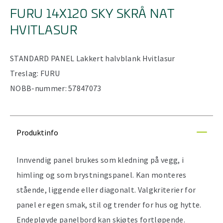
FURU 14X120 SKY SKRÅ NAT
HVITLASUR
STANDARD PANEL
Lakkert halvblank
Hvitlasur
Treslag:
FURU
NOBB-nummer:
57847073
Produktinfo
Innvendig panel brukes som kledning på vegg, i
himling og som brystningspanel. Kan monteres
stående, liggende eller diagonalt. Valgkriterier for
panel er egen smak, stil og trender for hus og hytte.
Endepløyde panelbord kan skjøtes fortløpende.