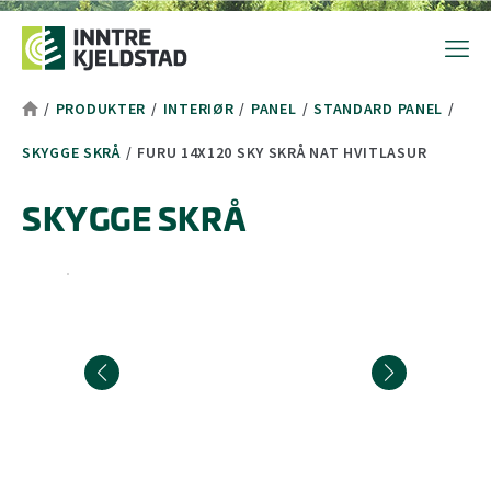
Hopp til toppområde
Hopp til hovedinnhold
Hopp til bunnområde
Tekststørrelsetips
PC: Press ned CTRL og klikk på + (pluss) for å forstørre eller - 
MAC: Press ned CMD og klikk på + (pluss) for å forstørre eller -
/
PRODUKTER
/
INTERIØR
/
PANEL
/
STANDARD PANEL
/
SKYGGE SKRÅ
/
FURU 14X120 SKY SKRÅ NAT HVITLASUR
SKYGGE SKRÅ