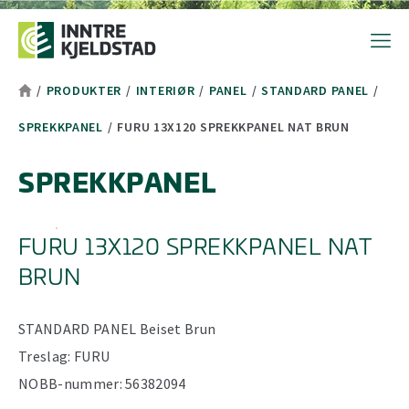
Hopp til toppområde
Hopp til hovedinnhold
Hopp til bunnområde
Tekststørrelsetips
PC: Press ned CTRL og klikk på + (pluss) for å forstørre eller - 
MAC: Press ned CMD og klikk på + (pluss) for å forstørre eller -
/
PRODUKTER
/
INTERIØR
/
PANEL
/
STANDARD PANEL
/
SPREKKPANEL
/
FURU 13X120 SPREKKPANEL NAT BRUN
SPREKKPANEL
FURU 13X120 SPREKKPANEL NAT
BRUN
STANDARD PANEL
Beiset
Brun
Treslag:
FURU
NOBB-nummer:
56382094