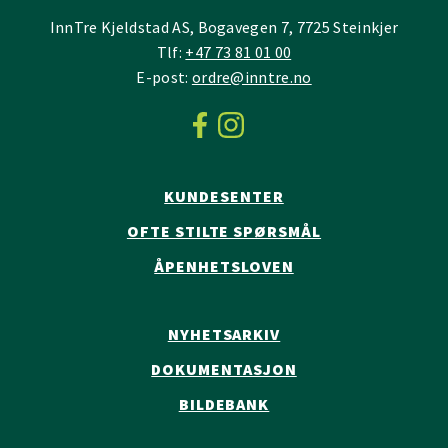
InnTre Kjeldstad AS, Bogavegen 7, 7725 Steinkjer
Tlf:
+47 73 81 01 00
E-post:
ordre@inntre.no
KUNDESENTER
OFTE STILTE SPØRSMÅL
ÅPENHETSLOVEN
NYHETSARKIV
DOKUMENTASJON
BILDEBANK