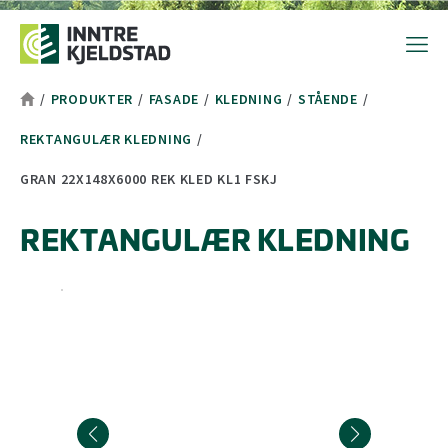
Hopp til toppområde
Hopp til hovedinnhold
Hopp til bunnområde
Tekststørrelsetips
PC: Press ned CTRL og klikk på + (pluss) for å forstørre eller - 
MAC: Press ned CMD og klikk på + (pluss) for å forstørre eller -
/
PRODUKTER
/
FASADE
/
KLEDNING
/
STÅENDE
/
REKTANGULÆR KLEDNING
/
GRAN 22X148X6000 REK KLED KL1 FSKJ
REKTANGULÆR KLEDNING