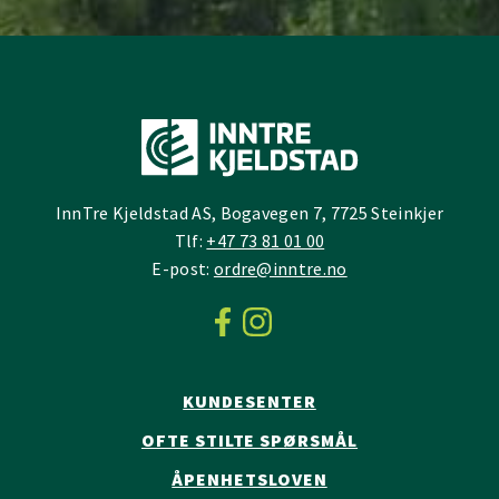
InnTre Kjeldstad AS, Bogavegen 7, 7725 Steinkjer
Tlf:
+47 73 81 01 00
E-post:
ordre@inntre.no
KUNDESENTER
OFTE STILTE SPØRSMÅL
ÅPENHETSLOVEN