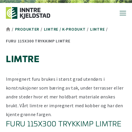
Hopp til toppområde
Hopp til hovedinnhold
Hopp til bunnområde
Tekststørrelsetips
PC: Press ned CTRL og klikk på + (pluss) for å forstørre eller - 
MAC: Press ned CMD og klikk på + (pluss) for å forstørre eller -
/
PRODUKTER
/
LIMTRE / K-PRODUKT
/
LIMTRE
/
FURU 115X300 TRYKKIMP LIMTRE
LIMTRE
Impregnert furu brukes i størst grad utendørs i
konstruksjoner som bæring av tak, under terrasser eller
andre steder hvor et mer holdbart materiale ønskes
brukt. Vårt limtre er impregnert med kobber og har den
kjente grønne fargen.
FURU 115X300 TRYKKIMP LIMTRE