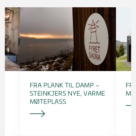
FRA PLANK TIL DAMP –
FRA
STEINKJERS NYE, VARME
MO
MØTEPLASS