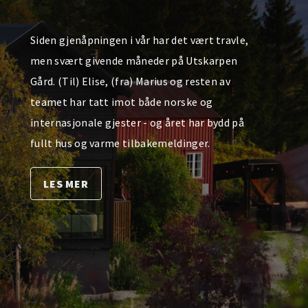
Siden gjenåpningen i vår har det vært travle,
men svært givende måneder på Utskarpen
Gård. (Til) Elise, (fra) Marius og resten av
teamet har tatt imot både norske og
internasjonale gjester - og året har bydd på
fullt hus og varme tilbakemeldinger.
LES MER